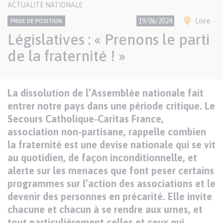
CONTENU
ACTUALITÉ NATIONALE
NATIONAL
Thème
Ville(s)
19/06/2024
Loire
PRISE DE POSITION
Législatives : « Prenons le parti
de la fraternité ! »
Texte
La dissolution de l’Assemblée nationale fait
Paragraphes
de
entrer notre pays dans une période critique. Le
contenu
Secours Catholique-Caritas France,
association non-partisane, rappelle combien
la fraternité est une devise nationale qui se vit
au quotidien, de façon inconditionnelle, et
alerte sur les menaces que font peser certains
programmes sur l’action des associations et le
devenir des personnes en précarité. Elle invite
chacune et chacun à se rendre aux urnes, et
tout particulièrement celles et ceux qui