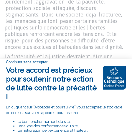
lourdement
:
aggravation de la pauvreté,
protection sociale attaquée, discours
stigmatisants. Dans une société déjà fracturée,
les menaces que font peser certaines familles
politiques sur la démocratie et les libertés
publiques renforcent encore les tensions. Et le
risque pour des personnes en difficulté d’être
encore plus exclues et bafouées dans leur dignité.
La fraternité et la justice devraient être une
boussole pour porter des choix politiques forts, qui
unissent la société au lieu de la diviser. La
fraternité, c’est considérer chaque être humain
comme une sœur, un frère en humanité, et non
comme un concurrent ou une menace. La
fraternité, c’est cesser de s’accoutumer à
l’intolérable, et agir pour que chacune et chacun
puisse à la fois contribuer à la société et être
protégé. La fraternité, c’est dialoguer, s’engager,
refuser de baisser les bras et appeler les élus à la
noblesse de leur fonction.