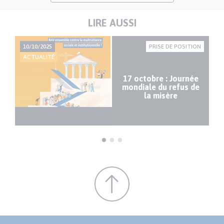
LIRE AUSSI
RES
10/10/2025
PRISE DE POSITION
05
ACTUALITÉ
AC
,
t
17 octobre : Journée
mondiale du refus de
i
la misère
as