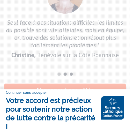
her
J’
Seul face à des situations difficiles, les limites
du possible sont vite atteintes, mais en équipe,
nt
on trouve des solutions et on résout plus
facilement les problèmes !
Christine,
Bénévole sur la Côte Roannaise
Bouton
S'engager à nos côtés
"je
m'engage"
# LE SECOURS CATHOLIQUE
PRÈS DE CHEZ VOUS