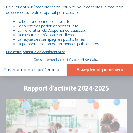
DÉLÉGATION DE LA LOIRE
Adresse
18 rue Berthelot
42100 Saint-Étienne
Numéro
04 77 32 02 15
de
téléphone
NOUS CONTACTER
EN SAVOIR PLUS
Rapport d'activité 2024-2025
Publication
Fichier