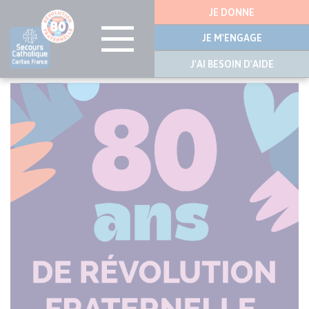
Menu
JE DONNE
latérale
JE M'ENGAGE
J'AI BESOIN D'AIDE
Aller
au
contenu
principal