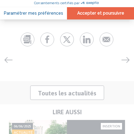
01
06
Toutes les actualités
LIRE AUSSI
IRE
06/06/2025
INSERTION
13
ACTUALITÉ
AC