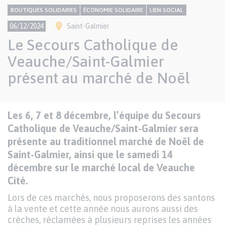
CONTENU
Thème
BOUTIQUES SOLIDAIRES
ÉCONOMIE SOLIDAIRE
LIEN SOCIAL
NATIONAL
Ville(s)
06/12/2024
Saint-Galmier
Le Secours Catholique de
Veauche/Saint-Galmier
présent au marché de Noël
Texte
Les 6, 7 et 8 décembre, l’équipe du Secours
Paragraphes
de
Catholique de Veauche/Saint-Galmier sera
contenu
présente au traditionnel marché de Noël de
Saint-Galmier, ainsi que le samedi 14
décembre sur le marché local de Veauche
Cité.
Lors de ces marchés, nous proposerons des santons
à la vente et cette année nous aurons aussi des
crèches, réclamées à plusieurs reprises les années